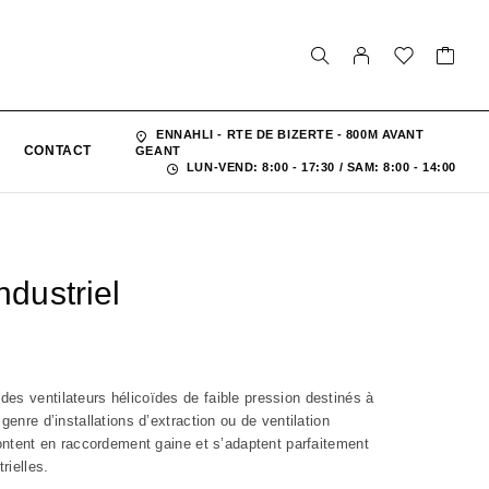
ENNAHLI - RTE DE BIZERTE - 800M AVANT
CONTACT
GEANT
LUN-VEND: 8:00 - 17:30 / SAM: 8:00 - 14:00
ndustriel
es ventilateurs hélicoïdes de faible pression destinés à
genre d’installations d’extraction ou de ventilation
montent en raccordement gaine et s’adaptent parfaitement
rielles.