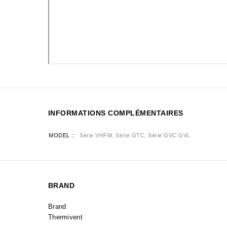
INFORMATIONS COMPLÉMENTAIRES
MODEL :
Série VHFM, Série GTC, Série GVC.GVL
BRAND
Brand
Thermivent