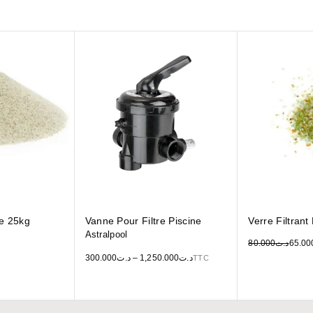
ne 25kg
Vanne Pour Filtre Piscine
Verre Filtrant
Astralpool
80.000
د.ت
65.00
300.000
د.ت
–
1,250.000
د.ت
TTC