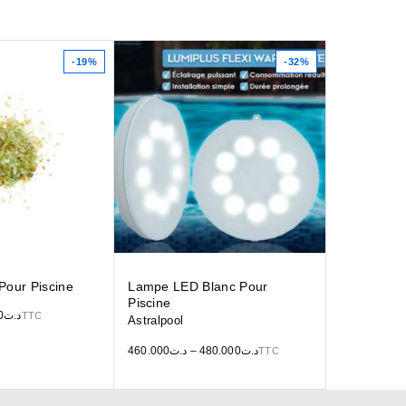
-19%
-32%
 Pour Piscine
Lampe LED Blanc Pour
Piscine
0
د.ت
TTC
Astralpool
460.000
د.ت
–
480.000
د.ت
TTC