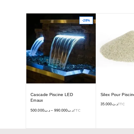
-28%
Cascade Piscine LED
Silex Pour Pisci
Emaux
35.000
د.ت
TTC
500.000
د.ت
–
990.000
د.ت
TTC