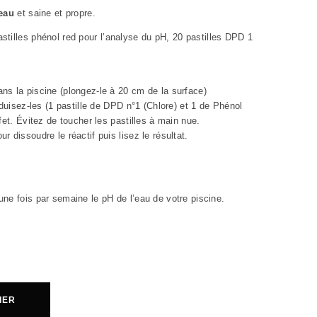
eau
et saine et propre.
tilles phénol red pour l’analyse du pH, 20 pastilles DPD 1
ns la piscine (plongez-le à 20 cm de la surface)
oduisez-les (1 pastille de DPD n°1 (Chlore) et 1 de Phénol
fet. Évitez de toucher les pastilles à main nue.
 dissoudre le réactif puis lisez le résultat.
ne fois par semaine le pH de l’eau de votre piscine.
IER