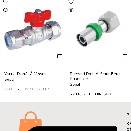
Vanne D’arrêt À Visser
Raccord Droit À Sertir Ecrou
Prisonnier
Sopal
Sopal
22.800
د.ت
–
26.900
د.ت
TTC
6.700
د.ت
–
15.300
د.ت
TTC
N
K
G