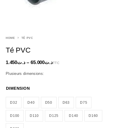
HOME
TÉ PVC
Té PVC
1.450
د.ت
–
65.000
د.ت
TTC
Plusieurs dimensions:
DIMENSION
D32
D40
D50
D63
D75
D100
D110
D125
D140
D160