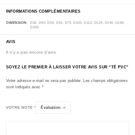
INFORMATIONS COMPLÉMENTAIRES
DIMENSION
D32, D40, D50, D63, D75, D100, D110, D125, D140, D160,
D200
AVIS
Il n’y a pas encore d’avis.
SOYEZ LE PREMIER À LAISSER VOTRE AVIS SUR “TÉ PVC”
Votre adresse e-mail ne sera pas publiée.
Les champs obligatoires
sont indiqués avec
*
VOTRE NOTE
*