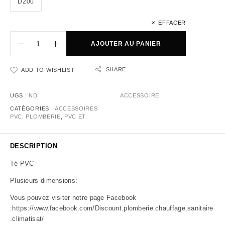
D200
EFFACER
AJOUTER AU PANIER
SHARE
ADD TO WISHLIST
UGS :
ND
ACCESSOIRE
CATÉGORIES :
ACCESSOIRES
PVC
,
PLOMBERIE
,
PVC ET
DESCRIPTION
Té PVC
Plusieurs dimensions:
Vous pouvez visiter notre page Facebook
:
https://www.facebook.com/Discount.plomberie.chauffage.sanitaire
.climatisat/