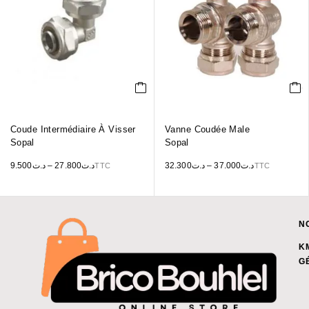
Coude Intermédiaire À Visser
Vanne Coudée Male
Sopal
Sopal
9.500
د.ت
–
27.800
د.ت
32.300
د.ت
–
37.000
د.ت
TTC
TTC
N
K
G