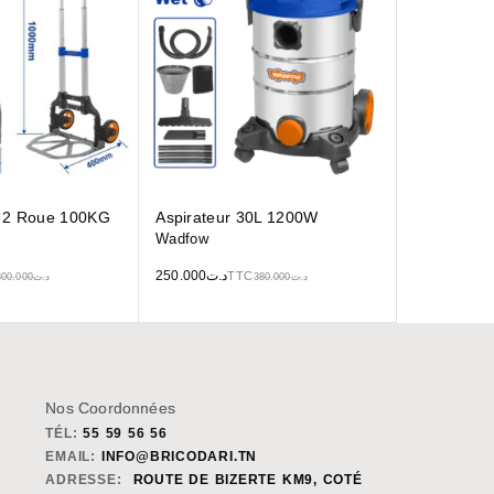
le 2 Roue 100KG
Aspirateur 30L 1200W
Wadfow
250.000
د.ت
TTC
300.000
د.ت
380.000
د.ت
Nos Coordonnées
TÉL:
55 59 56 56
EMAIL:
INFO@BRICODARI.TN
ADRESSE:
ROUTE DE BIZERTE KM9, COTÉ