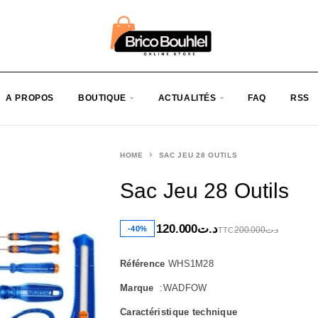
A PROPOS
BOUTIQUE
ACTUALITÉS
FAQ
RSS
HOME
SAC JEU 28 OUTILS
Sac Jeu 28 Outils
120.000
د.ت
-40%
200.000
د.ت
TTC
Référence
WHS1M28
Marque
:WADFOW
Caractéristique technique