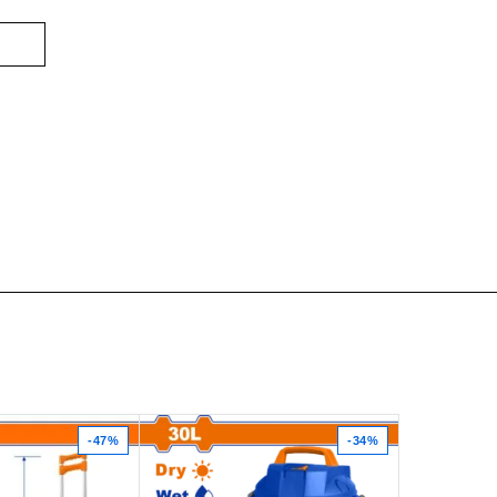
-47%
-34%