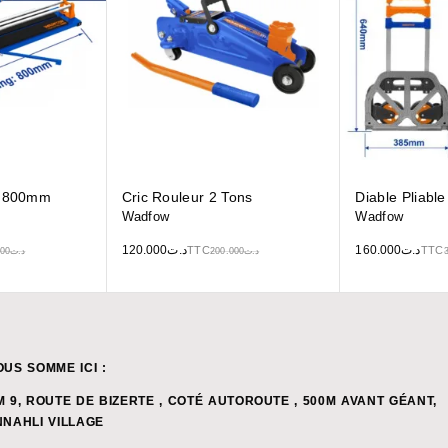
x 800mm
Cric Rouleur 2 Tons
Diable Pliab
Wadfow
Wadfow
120.000
د.ت
160.000
د.ت
TTC
TTC
000
د.ت
200.000
د.ت
OUS SOMME ICI :
M 9, ROUTE DE BIZERTE , COTÉ AUTOROUTE , 500M AVANT GÉANT,
NNAHLI VILLAGE