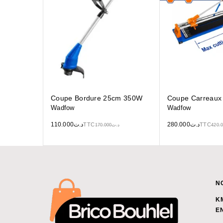
Coupe Bordure 25cm 350W
Coupe Carreau
Wadfow
Wadfow
110.000
د.ت
280.000
د.ت
TTC
TTC
170.000
د.ت
420.
N
K
E