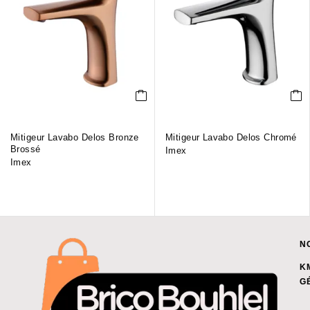
Mitigeur Lavabo Delos Bronze
Mitigeur Lavabo Delos Chromé
Brossé
Imex
Imex
N
K
G