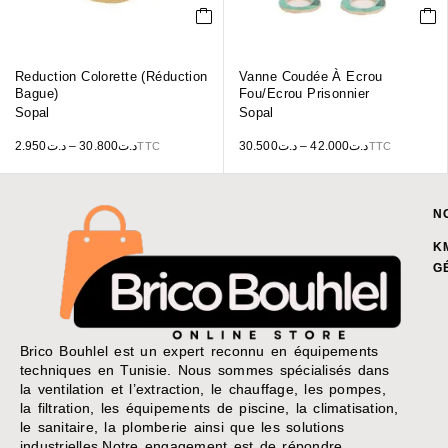
Reduction Colorette (Réduction
Vanne Coudée À Ecrou
Bague)
Fou/Ecrou Prisonnier
Sopal
Sopal
2.950
د.ت
–
30.800
د.ت
30.500
د.ت
–
42.000
د.ت
TTC
TTC
N
K
G
Brico Bouhlel est un expert reconnu en équipements
techniques en Tunisie. Nous sommes spécialisés dans
la ventilation et l’extraction, le chauffage, les pompes,
la filtration, les équipements de piscine, la climatisation,
le sanitaire, la plomberie ainsi que les solutions
industrielles.Notre engagement est de répondre