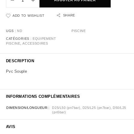
AJOUTER AU PANIER
SHARE
ADD TO WISHLIST
UGS :
ND
PISCINE
CATÉGORIES :
EQUIPEMENT
PISCINE
,
ACCESSOIRES
DESCRIPTION
Pvc Souple
INFORMATIONS COMPLÉMENTAIRES
DIMENSION/LONGUEUR:
D25/L50 (pn7bar), D25/L25 (pn7bar), D50/L25
(pn5bar)
AVIS