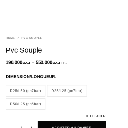
HOME
PVC SOUPLE
Pvc Souple
190.000
د.ت
–
550.000
د.ت
TTC
DIMENSION/LONGUEUR:
D25/L50 (pn7bar)
D25/L25 (pn7bar)
D50/L25 (pn5bar)
EFFACER