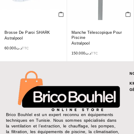
Brosse De Paroi SHARK
Manche Télescopique Pour
Piscine
Astralpool
Astralpool
60.000
د.ت
TTC
150.000
د.ت
TTC
N
K
G
Brico Bouhlel est un expert reconnu en équipements
techniques en Tunisie. Nous sommes spécialisés dans
la ventilation et l’extraction, le chauffage, les pompes,
la filtration, les équipements de piscine, la climatisation,