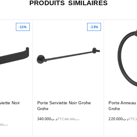
PRODUITS SIMILAIRES
-11%
-13%
iette Noir
Porte Serviette Noir Grohe
Porte Anneau
Grohe
Grohe
340.000
د.ت
220.000
د.ت
TTC
TTC
390.000
د.ت
000
د.ت