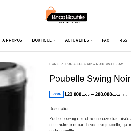
A PROPOS
BOUTIQUE
ACTUALITÉS
FAQ
RSS
HOME
POUBELLE SWING NOIR MAXIFLOW
Poubelle Swing Noir
120.000
د.ت
–
200.000
د.ت
-33%
TTC
Description
Poubelle swing noir offre une ouverture aisée
dissimuler le retour de vos sac poubelle, qui 
de la corbeille