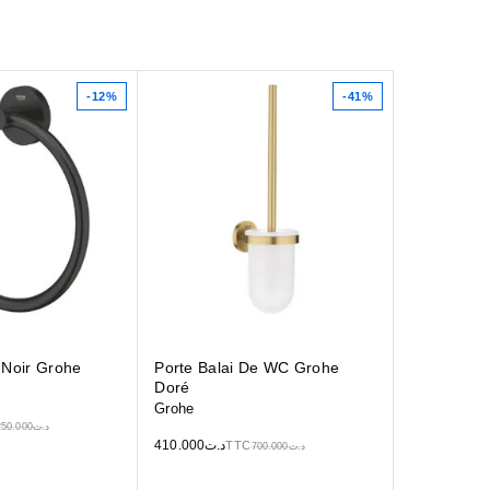
-12%
-41%
 Noir Grohe
Porte Balai De WC Grohe
Doré
Grohe
250.000
د.ت
410.000
د.ت
TTC
700.000
د.ت