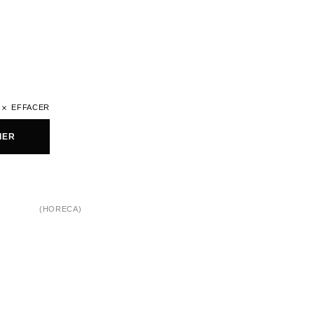
EFFACER
IER
(HORECA)