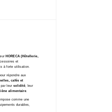
teur
HORECA (Hôtellerie,
ccessoires et
à forte utilisation.
our répondre aux
elles, cafés et
 par leur
solidité
, leur
iène alimentaire
.
impose comme une
quipements durables,