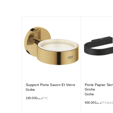
Support Porte Savon Et Verre
Porte Papier Serv
Grohe
Grohe
Grohe
190.000
د.ت
TTC
400.000
د.ت
TTC
450.