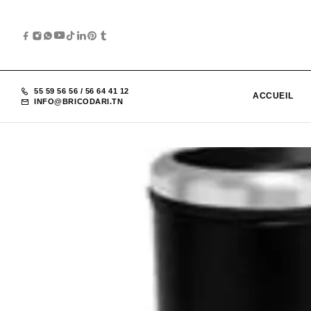
55 59 56 56
/
56 64 41 12
ACCUEIL
INFO@BRICODARI.TN