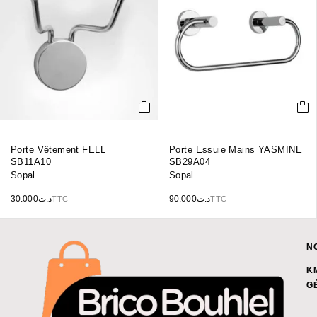
Porte Vêtement FELL
Porte Essuie Mains YASMINE
SB11A10
SB29A04
Sopal
Sopal
30.000
د.ت
90.000
د.ت
TTC
TTC
N
K
G