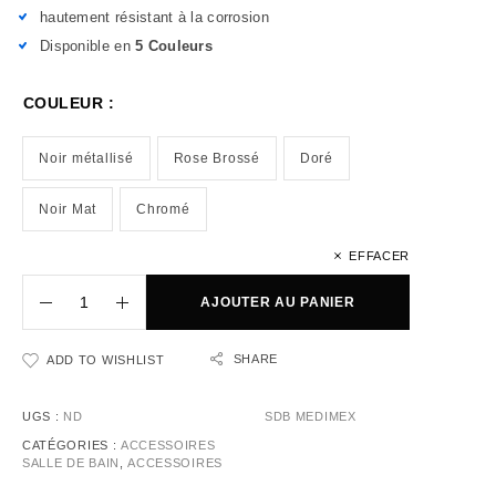
hautement résistant à la corrosion
Disponible en
5 Couleurs
COULEUR :
Noir métallisé
Rose Brossé
Doré
Noir Mat
Chromé
EFFACER
AJOUTER AU PANIER
SHARE
ADD TO WISHLIST
UGS :
ND
SDB MEDIMEX
CATÉGORIES :
ACCESSOIRES
SALLE DE BAIN
,
ACCESSOIRES