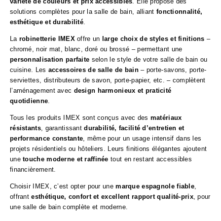
variété de couleurs et prix accessibles
. Elle propose des
solutions complètes pour la salle de bain, alliant
fonctionnalité,
esthétique et durabilité
.
La
robinetterie IMEX
offre un
large choix de styles et finitions
–
chromé, noir mat, blanc, doré ou brossé – permettant une
personnalisation parfaite
selon le style de votre salle de bain ou
cuisine. Les
accessoires de salle de bain
– porte-savons, porte-
serviettes, distributeurs de savon, porte-papier, etc. – complètent
l’aménagement avec
design harmonieux et praticité
quotidienne
.
Tous les produits IMEX sont conçus avec des
matériaux
résistants
, garantissant
durabilité, facilité d’entretien et
performance constante
, même pour un usage intensif dans les
projets résidentiels ou hôteliers. Leurs finitions élégantes ajoutent
une
touche moderne et raffinée
tout en restant accessibles
financièrement.
Choisir IMEX, c’est opter pour une
marque espagnole fiable
,
offrant
esthétique, confort et excellent rapport qualité-prix
, pour
une salle de bain complète et moderne.