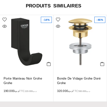
PRODUITS SIMILAIRES
-14%
-46%
Porte Manteau Noir Grohe
Bonde De Vidage Grohe Doré
Grohe
Grohe
190.000
د.ت
320.000
د.ت
TTC
TTC
220.000
د.ت
590.000
د.ت