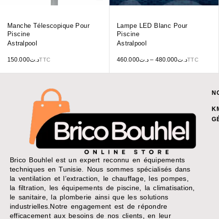
Manche Télescopique Pour
Lampe LED Blanc Pour
Piscine
Piscine
Astralpool
Astralpool
150.000
د.ت
460.000
د.ت
–
480.000
د.ت
TTC
TTC
N
K
G
Brico Bouhlel est un expert reconnu en équipements
techniques en Tunisie. Nous sommes spécialisés dans
la ventilation et l’extraction, le chauffage, les pompes,
la filtration, les équipements de piscine, la climatisation,
le sanitaire, la plomberie ainsi que les solutions
industrielles.Notre engagement est de répondre
efficacement aux besoins de nos clients, en leur