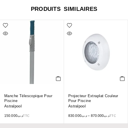
PRODUITS SIMILAIRES
Manche Télescopique Pour
Projecteur Extraplat Couleur
Piscine
Pour Piscine
Astralpool
Astralpool
150.000
د.ت
830.000
د.ت
–
870.000
د.ت
TTC
TTC