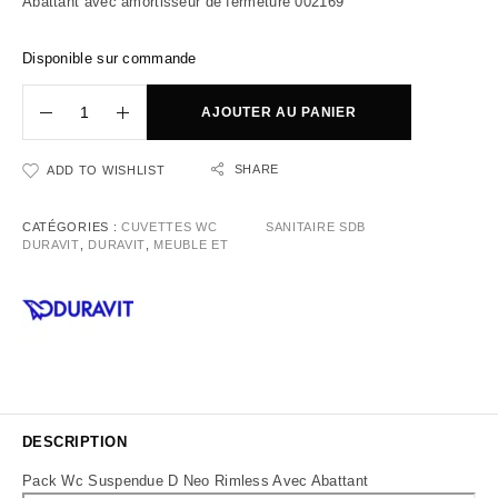
Abattant avec amortisseur de fermeture 002169
Disponible sur commande
AJOUTER AU PANIER
SHARE
ADD TO WISHLIST
CATÉGORIES :
CUVETTES WC
SANITAIRE SDB
DURAVIT
,
DURAVIT
,
MEUBLE ET
DESCRIPTION
Pack Wc Suspendue D Neo Rimless Avec Abattant