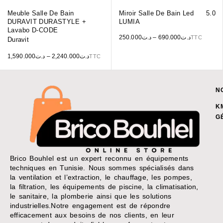
Meuble Salle De Bain
Miroir Salle De Bain Led
5.0
DURAVIT DURASTYLE +
LUMIA
Lavabo D-CODE
250.000
د.ت
–
690.000
د.ت
TTC
Duravit
1,590.000
د.ت
–
2,240.000
د.ت
TTC
N
K
G
Brico Bouhlel est un expert reconnu en équipements
techniques en Tunisie. Nous sommes spécialisés dans
la ventilation et l’extraction, le chauffage, les pompes,
la filtration, les équipements de piscine, la climatisation,
le sanitaire, la plomberie ainsi que les solutions
industrielles.Notre engagement est de répondre
efficacement aux besoins de nos clients, en leur