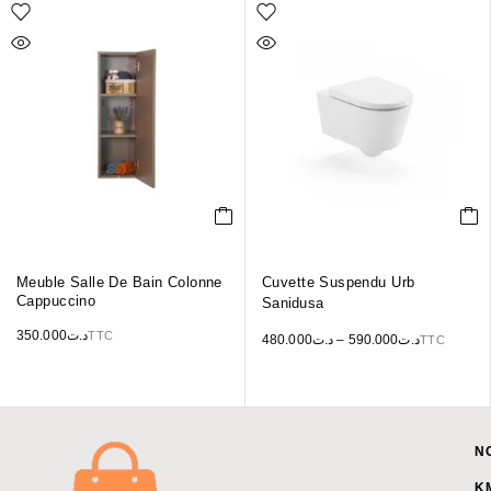
Meuble Salle De Bain Colonne
Cuvette Suspendu Urb
Cappuccino
Sanidusa
350.000
د.ت
TTC
480.000
د.ت
–
590.000
د.ت
TTC
N
K