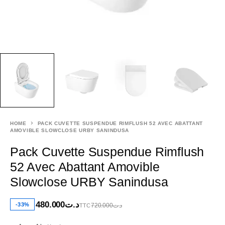
HOME
PACK CUVETTE SUSPENDUE RIMFLUSH 52 AVEC ABATTANT
AMOVIBLE SLOWCLOSE URBY SANINDUSA
Pack Cuvette Suspendue Rimflush
52 Avec Abattant Amovible
Slowclose URBY Sanindusa
480.000
د.ت
-33%
720.000
د.ت
TTC