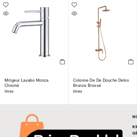
Mitigeur Lavabo Monza
Colonne De De Douche Delos
Chromé
Bronze Brossé
Imex
Imex
N
K
G