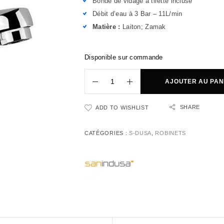
Bonde de vidage à tirette incluse
Débit d’eau à 3 Bar – 11L/min
Matière :
Laiton; Zamak
Disponible sur commande
AJOUTER AU PAN
SHARE
ADD TO WISHLIST
CATÉGORIES :
S-DUSA
,
ROBINETS