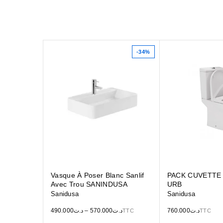
-34%
Vasque À Poser Blanc Sanlif
PACK CUVETTE
Avec Trou SANINDUSA
URB
Sanidusa
Sanidusa
490.000
د.ت
–
570.000
د.ت
760.000
د.ت
TTC
TTC