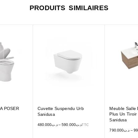
PRODUITS SIMILAIRES
 A POSER
Cuvette Suspendu Urb
Meuble Salle 
Plus Un Tiro
Sanidusa
Sanidusa
480.000
د.ت
–
590.000
د.ت
TTC
790.000
د.ت
–
99