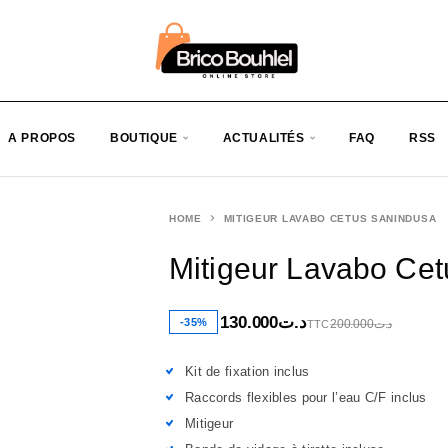
A PROPOS
BOUTIQUE
ACTUALITÉS
FAQ
RSS
HOME
MITIGEUR LAVABO CETUS SANINDUSA
Mitigeur Lavabo C
130.000
د.ت
-35%
200.000
د.ت
TTC
Kit de fixation inclus
Raccords flexibles pour l’eau C/F inclus
Mitigeur