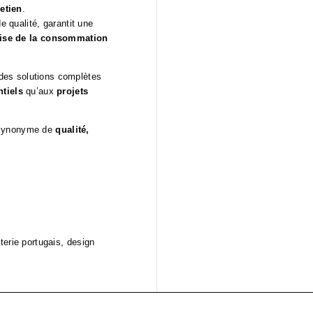
retien
.
 qualité, garantit une
rise de la consommation
es solutions complètes
ntiels
qu’aux
projets
synonyme de
qualité,
terie portugais, design