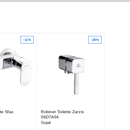
-11%
-28%
tte Sfax
Robinet Toilette Zarzis
06D7A04
Sopal