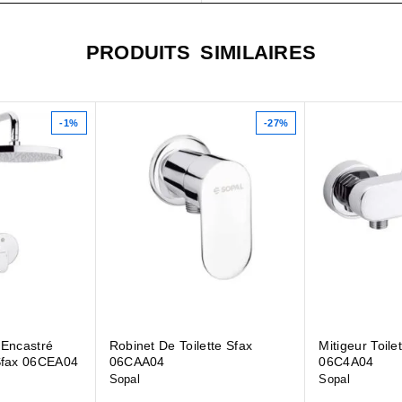
PRODUITS SIMILAIRES
-1%
-27%
 Encastré
Robinet De Toilette Sfax
Mitigeur Toile
Sfax 06CEA04
06CAA04
06C4A04
Sopal
Sopal