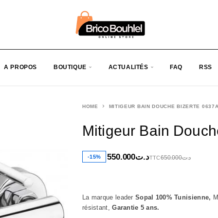
A PROPOS
BOUTIQUE
ACTUALITÉS
FAQ
RSS
HOME
MITIGEUR BAIN DOUCHE BIZERTE 0637
Mitigeur Bain Douch
550.000
د.ت
-15%
650.000
د.ت
TTC
La marque leader
Sopal 100% Tunisienne,
M
résistant,
Garantie 5 ans.