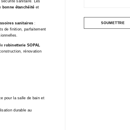
 sécurité sanitaire. Les
ne
bonne étanchéité
et
ssoires sanitaires
:
s de finition, parfaitement
sionnelles.
 de
robinetterie SOPAL
 construction, rénovation
ce pour la salle de bain et
isation durable au