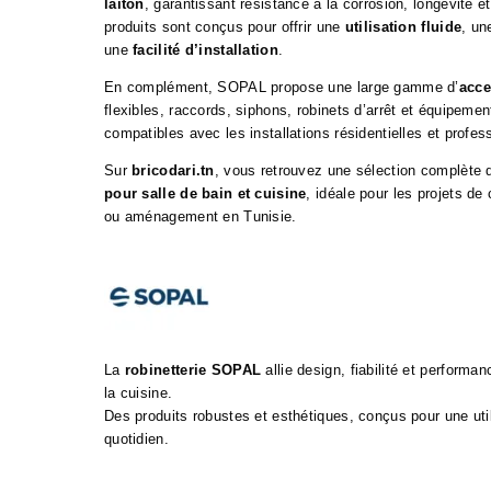
laiton
, garantissant résistance à la corrosion, longévité et
produits sont conçus pour offrir une
utilisation fluide
, u
une
facilité d’installation
.
En complément, SOPAL propose une large gamme d’
acce
flexibles, raccords, siphons, robinets d’arrêt et équipement
compatibles avec les installations résidentielles et profes
Sur
bricodari.tn
, vous retrouvez une sélection complète
pour salle de bain et cuisine
, idéale pour les projets de
ou aménagement en Tunisie.
La
robinetterie SOPAL
allie design, fiabilité et performan
la cuisine.
Des produits robustes et esthétiques, conçus pour une util
quotidien.