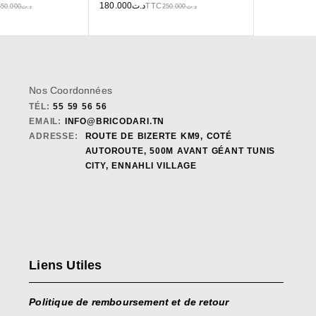
180.000
د.ت
TTC
550.000
د.ت
250.000
د.ت
Nos Coordonnées
TÉL:
55 59 56 56
EMAIL:
INFO@BRICODARI.TN
ADRESSE:
ROUTE DE BIZERTE KM9, COTÉ
AUTOROUTE, 500M AVANT GÉANT TUNIS
CITY, ENNAHLI VILLAGE
Liens Utiles
Politique de remboursement et de retour