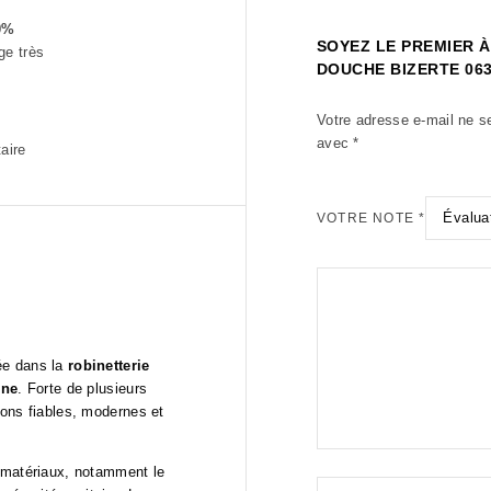
0%
SOYEZ LE PREMIER À
ge très
DOUCHE BIZERTE 06
Votre adresse e-mail ne s
avec
*
aire
VOTRE NOTE
*
ée dans la
robinetterie
ine
. Forte de plusieurs
ions fiables, modernes et
s matériaux, notamment le