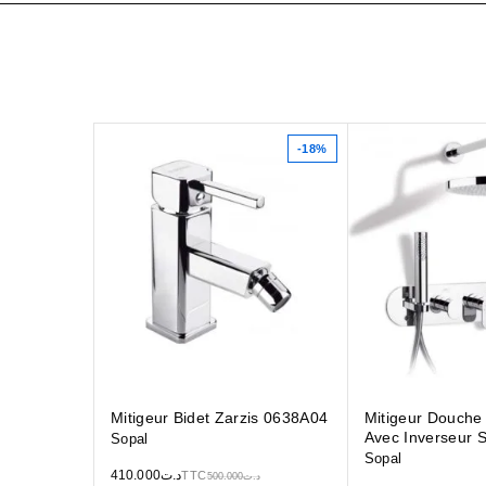
-18%
Mitigeur Bidet Zarzis 0638A04
Mitigeur Douche
Avec Inverseur 
Sopal
Sopal
410.000
د.ت
TTC
500.000
د.ت