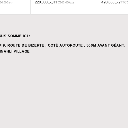
220.000
د.ت
490.000
د.ت
TTC
TTC
300.000
د.ت
300.000
د.ت
OUS SOMME ICI :
M 9, ROUTE DE BIZERTE , COTÉ AUTOROUTE , 500M AVANT GÉANT,
NNAHLI VILLAGE