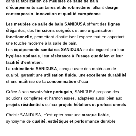
dans la
fabrication de meubles de salle de bain,
d’équipements sanitaires et de robinetterie
, alliant
design
contemporain, innovation et qualité européenne
.
Les
meubles de salle de bain SANIDUSA
offrent des
lignes
élégantes
, des
finissions soignées
et une
organisation
fonctionnelle
, permettant d’optimiser l’espace tout en apportant
une touche moderne à la salle de bain.
Les
équipements sanitaires SANIDUSA
se distinguent par leur
hygiène optimale
, leur
résistance à l’usage quotidien
et leur
facilité d’entretien
.
La
robinetterie SANIDUSA
, conçue avec des matériaux de
qualité, garantit une
utilisation fluide
, une
excellente durabilité
et une
maîtrise de la consommation d’eau
.
Grâce à son
savoir-faire portugais
, SANIDUSA propose des
solutions complètes et harmonieuses, adaptées aussi bien aux
projets résidentiels
qu’aux
projets hôteliers et professionnels
.
Choisir SANIDUSA, c’est opter pour une
marque fiable
,
synonyme de
qualité, esthétique et performance durable
.