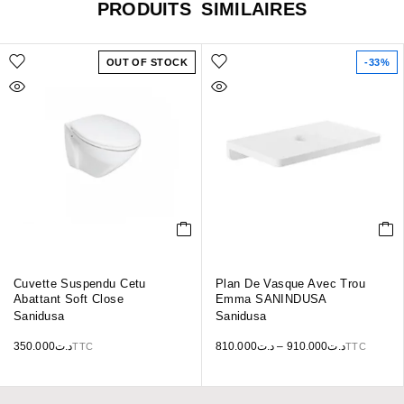
PRODUITS SIMILAIRES
OUT OF STOCK
-33%
Cuvette Suspendu Cetu
Plan De Vasque Avec Trou
Abattant Soft Close
Emma SANINDUSA
Sanidusa
Sanidusa
350.000
د.ت
810.000
د.ت
–
910.000
د.ت
TTC
TTC