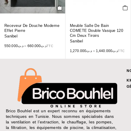
Receveur De Douche Moderne
Meuble Salle De Bain
Effet Pierre
COMETE Double Vasque 120
Cm Deux Tiroirs
Sanibel
Sanibel
550.000
د.ت
–
660.000
د.ت
TTC
1,270.000
د.ت
–
1,440.000
د.ت
TTC
N
K
G
Brico Bouhlel est un expert reconnu en équipements
techniques en Tunisie. Nous sommes spécialisés dans
la ventilation et l’extraction, le chauffage, les pompes,
la filtration, les équipements de piscine, la climatisation,