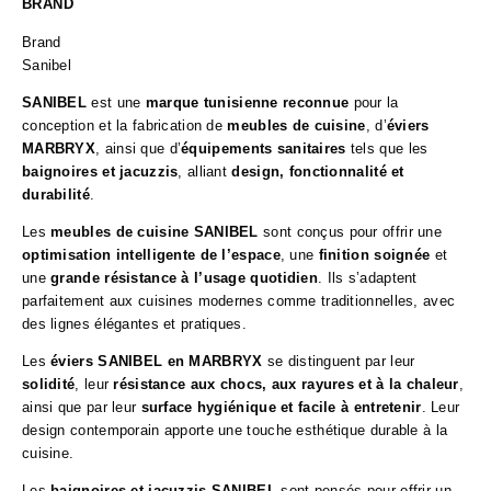
BRAND
Brand
Sanibel
SANIBEL
est une
marque tunisienne reconnue
pour la
conception et la fabrication de
meubles de cuisine
, d’
éviers
MARBRYX
, ainsi que d’
équipements sanitaires
tels que les
baignoires et jacuzzis
, alliant
design, fonctionnalité et
durabilité
.
Les
meubles de cuisine SANIBEL
sont conçus pour offrir une
optimisation intelligente de l’espace
, une
finition soignée
et
une
grande résistance à l’usage quotidien
. Ils s’adaptent
parfaitement aux cuisines modernes comme traditionnelles, avec
des lignes élégantes et pratiques.
Les
éviers SANIBEL en MARBRYX
se distinguent par leur
solidité
, leur
résistance aux chocs, aux rayures et à la chaleur
,
ainsi que par leur
surface hygiénique et facile à entretenir
. Leur
design contemporain apporte une touche esthétique durable à la
cuisine.
Les
baignoires et jacuzzis SANIBEL
sont pensés pour offrir un