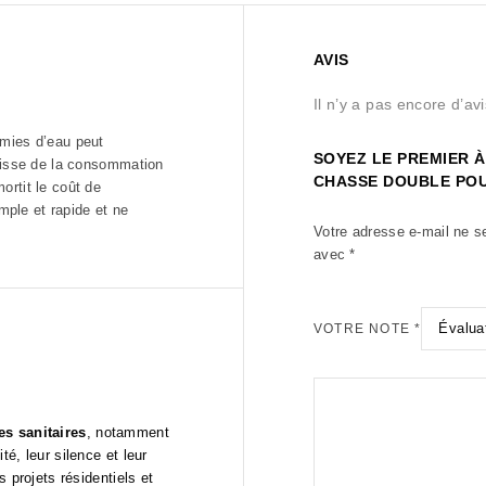
AVIS
Il n’y a pas encore d’avi
omies d’eau peut
SOYEZ LE PREMIER À
baisse de la consommation
CHASSE DOUBLE POU
ortit le coût de
ple et rapide et ne
Votre adresse e-mail ne s
avec
*
VOTRE NOTE
*
s sanitaires
, notamment
té, leur silence et leur
 projets résidentiels et