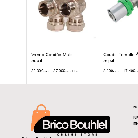
Vanne Coudée Male
Coude Femelle À
Sopal
Sopal
32.300
د.ت
–
37.000
د.ت
8.100
د.ت
–
17.400
ت
TTC
N
K
E