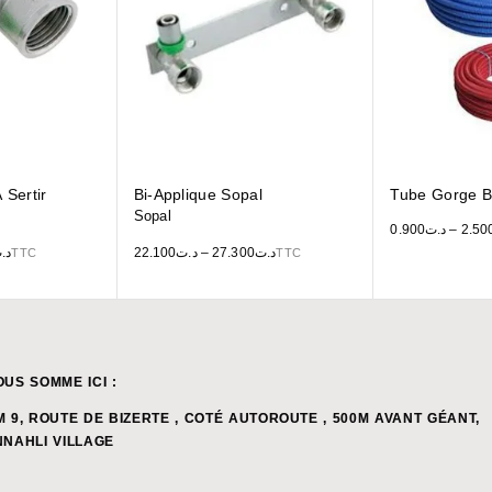
 Sertir
Bi-Applique Sopal
Tube Gorge B
Sopal
0.900
د.ت
–
2.50
د.
22.100
د.ت
–
27.300
د.ت
TTC
TTC
OUS SOMME ICI :
M 9, ROUTE DE BIZERTE , COTÉ AUTOROUTE , 500M AVANT GÉANT,
NNAHLI VILLAGE