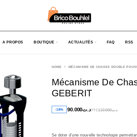
A PROPOS
BOUTIQUE
ACTUALITÉS
FAQ
RSS
HOME
MÉCANISME DE CHASSE DOUBLE POUS
Mécanisme De Chas
GEBERIT
90.000
د.ت
-18%
110.000
د.ت
TTC
Se doter d’une nouvelle technologie permetta