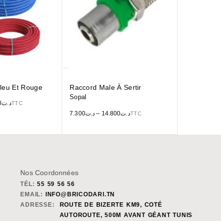
leu Et Rouge
Raccord Male À Sertir
Sopal
0
د.ت
TTC
7.300
د.ت
–
14.800
د.ت
TTC
Nos Coordonnées
TÉL:
55 59 56 56
EMAIL:
INFO@BRICODARI.TN
ADRESSE:
ROUTE DE BIZERTE KM9, COTÉ
AUTOROUTE, 500M AVANT GÉANT TUNIS