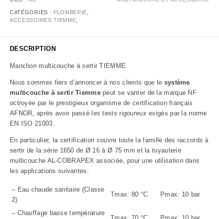
CATÉGORIES :
PLOMBERIE
,
ACCESSOIRES TIEMME
,
DESCRIPTION
Manchon multicouche à sertir TIEMME
Nous sommes fiers d’annoncer à nos clients que le
système
multicouche à sertir Tiemme
peut se vanter de la marque NF
octroyée par le prestigieux organisme de certification français
AFNOR, après avoir passé les tests rigoureux exigés par la norme
EN ISO 21003.
En particulier, la certification couvre toute la famille des raccords à
sertir de la série 1650 de Ø 16 à Ø 75 mm et la tuyauterie
multicouche AL-COBRAPEX associée, pour une utilisation dans
les applications suivantes:
– Eau chaude sanitaire (Classe
Tmax: 80 °C
Pmax: 10 bar
2)
– Chauffage basse température
Tmax: 70 °C
Pmax: 10 bar