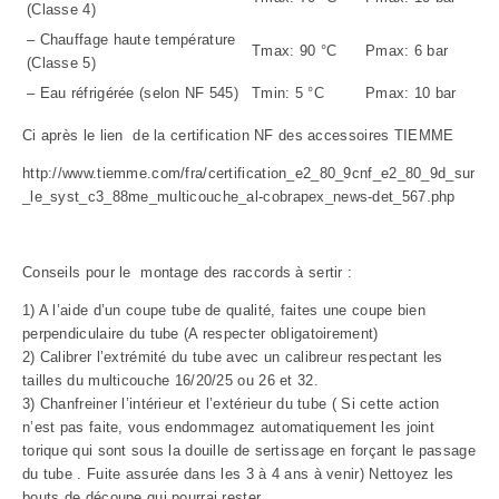
(Classe 4)
– Chauffage haute température
Tmax: 90 °C
Pmax: 6 bar
(Classe 5)
– Eau réfrigérée (selon NF 545)
Tmin: 5 °C
Pmax: 10 bar
Ci après le lien de la certification NF des accessoires TIEMME
http://www.tiemme.com/fra/certification_e2_80_9cnf_e2_80_9d_sur
_le_syst_c3_88me_multicouche_al-cobrapex_news-det_567.php
Conseils pour le montage des raccords à sertir :
1) A l’aide d’un coupe tube de qualité, faites une coupe bien
perpendiculaire du tube (A respecter obligatoirement)
2) Calibrer l’extrémité du tube avec un calibreur respectant les
tailles du multicouche 16/20/25 ou 26 et 32.
3) Chanfreiner l’intérieur et l’extérieur du tube ( Si cette action
n’est pas faite, vous endommagez automatiquement les joint
torique qui sont sous la douille de sertissage en forçant le passage
du tube . Fuite assurée dans les 3 à 4 ans à venir) Nettoyez les
bouts de découpe qui pourrai rester.