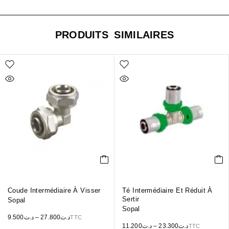
PRODUITS SIMILAIRES
Coude Intermédiaire À Visser
Té Intermédiaire Et Réduit À
Sertir
Sopal
Sopal
9.500
د.ت
–
27.800
د.ت
TTC
11.200
د.ت
–
23.300
د.ت
TTC