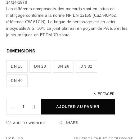
14/14-1978
Les différents composants des raccords sont en laiton de
matriçage conforme à la norme NF EN 12165 (CuZn40Pb2,
référence CW 617 N). La bague de sertissage est en acier
inoxydable AISI 304. Le joint plat est en polyamide PA 6.6 et les
joints toriques en EPDM 70 shore
DIMENSIONS
DN 16
DN 20
DN 26
DN 32
DN 40
EFFACER
AJOUTER AU PANIER
SHARE
ADD TO WISHLIST
UGS :
ND
MULTICOUCHE ET ACCESSOIRE