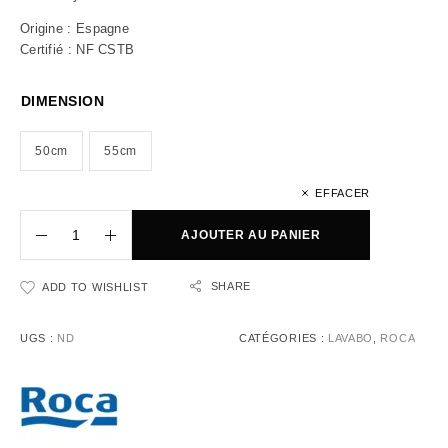
Origine : Espagne
Certifié : NF CSTB
DIMENSION
50cm
55cm
EFFACER
AJOUTER AU PANIER
SHARE
ADD TO WISHLIST
UGS :
ND
CATÉGORIES :
LAVABO
,
ROCA