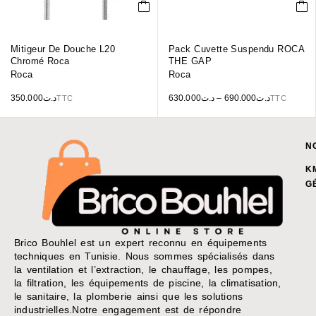
Mitigeur De Douche L20
Pack Cuvette Suspendu ROCA
Chromé Roca
THE GAP
Roca
Roca
350.000
د.ت
630.000
د.ت
–
690.000
د.ت
TTC
TTC
N
K
G
Brico Bouhlel est un expert reconnu en équipements
techniques en Tunisie. Nous sommes spécialisés dans
la ventilation et l’extraction, le chauffage, les pompes,
la filtration, les équipements de piscine, la climatisation,
le sanitaire, la plomberie ainsi que les solutions
industrielles.Notre engagement est de répondre