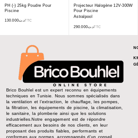
PH (-) 25kg Poudre Pour
Projecteur Halogène 12V-300W
Piscine
Pour Piscine
Astralpool
130.000
د.ت
TTC
290.000
د.ت
TTC
N
K
G
Brico Bouhlel est un expert reconnu en équipements
techniques en Tunisie. Nous sommes spécialisés dans
la ventilation et l’extraction, le chauffage, les pompes,
la filtration, les équipements de piscine, la climatisation,
le sanitaire, la plomberie ainsi que les solutions
industrielles.Notre engagement est de répondre
efficacement aux besoins de nos clients, en leur
proposant des produits fiables, performants et
conformes aux normes, accompagnés d’un conseil