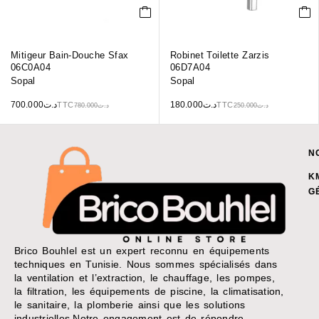
Mitigeur Bain-Douche Sfax
Robinet Toilette Zarzis
06C0A04
06D7A04
Sopal
Sopal
700.000
د.ت
180.000
د.ت
TTC
TTC
780.000
د.ت
250.000
د.ت
N
K
G
Brico Bouhlel est un expert reconnu en équipements
techniques en Tunisie. Nous sommes spécialisés dans
la ventilation et l’extraction, le chauffage, les pompes,
la filtration, les équipements de piscine, la climatisation,
le sanitaire, la plomberie ainsi que les solutions
industrielles.Notre engagement est de répondre