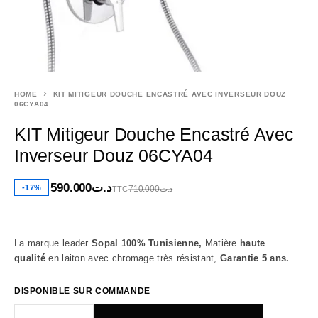
HOME
KIT MITIGEUR DOUCHE ENCASTRÉ AVEC INVERSEUR DOUZ
06CYA04
KIT Mitigeur Douche Encastré Avec
Inverseur Douz 06CYA04
590.000
د.ت
-17%
710.000
د.ت
TTC
La marque leader
Sopal 100% Tunisienne,
Matière
haute
qualité
en laiton avec chromage très résistant,
Garantie 5 ans.
DISPONIBLE SUR COMMANDE