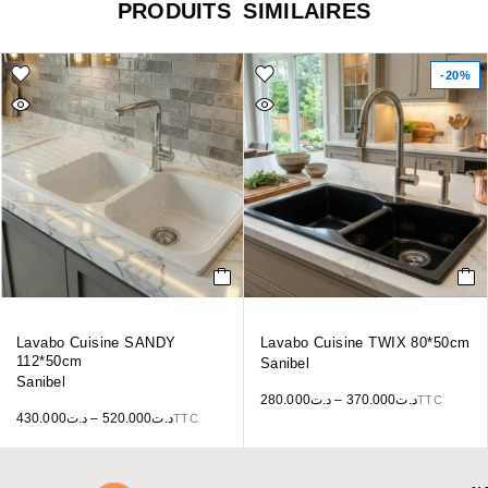
PRODUITS SIMILAIRES
-20%
Lavabo Cuisine SANDY
Lavabo Cuisine TWIX 80*50cm
112*50cm
Sanibel
Sanibel
280.000
د.ت
–
370.000
د.ت
TTC
430.000
د.ت
–
520.000
د.ت
TTC