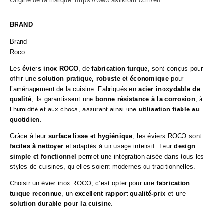
Origine de la marque:
https://www.asilkrom.com/en
BRAND
Brand
Roco
Les
éviers inox ROCO
, de
fabrication turque
, sont conçus pour
offrir une
solution pratique, robuste et économique
pour
l’aménagement de la cuisine. Fabriqués en
acier inoxydable de
qualité
, ils garantissent une
bonne résistance à la corrosion
, à
l’humidité et aux chocs, assurant ainsi une
utilisation fiable au
quotidien
.
Grâce à leur
surface lisse et hygiénique
, les éviers ROCO sont
faciles à nettoyer
et adaptés à un usage intensif. Leur
design
simple et fonctionnel
permet une intégration aisée dans tous les
styles de cuisines, qu’elles soient modernes ou traditionnelles.
Choisir un évier inox ROCO, c’est opter pour une
fabrication
turque reconnue
, un
excellent rapport qualité-prix
et une
solution durable pour la cuisine
.