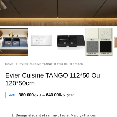
HOME
EVIER CUISINE TANGO 112*50 OU 120*50CM
Evier Cuisine TANGO 112*50 Ou
120*50cm
380.000
د.ت
–
640.000
د.ت
-33%
TTC
Design élégant et raffiné :
l’évier Marbryx® a des