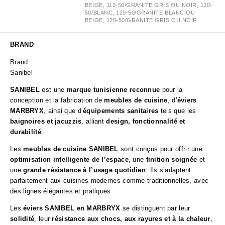
BEIGE, 112-50/GRANITE GRIS OU NOIR, 120-
50/BLANC, 120-50/GRANITE BLANC OU
BEIGE, 120-50/GRANITE GRIS OU NOIR
BRAND
Brand
Sanibel
SANIBEL
est une
marque tunisienne reconnue
pour la
conception et la fabrication de
meubles de cuisine
, d’
éviers
MARBRYX
, ainsi que d’
équipements sanitaires
tels que les
baignoires et jacuzzis
, alliant
design, fonctionnalité et
durabilité
.
Les
meubles de cuisine SANIBEL
sont conçus pour offrir une
optimisation intelligente de l’espace
, une
finition soignée
et
une
grande résistance à l’usage quotidien
. Ils s’adaptent
parfaitement aux cuisines modernes comme traditionnelles, avec
des lignes élégantes et pratiques.
Les
éviers SANIBEL en MARBRYX
se distinguent par leur
solidité
, leur
résistance aux chocs, aux rayures et à la chaleur
,