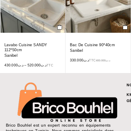
Lavabo Cuisine SANDY
Bac De Cuisine 90*40cm
112*50cm
Sanibel
Sanibel
330.000
د.ت
TTC
400.000
د.ت
430.000
د.ت
–
520.000
د.ت
TTC
N
K
G
Brico Bouhlel est un expert reconnu en équipements
techniques en Tunisie. Nous sommes spécialisés dans