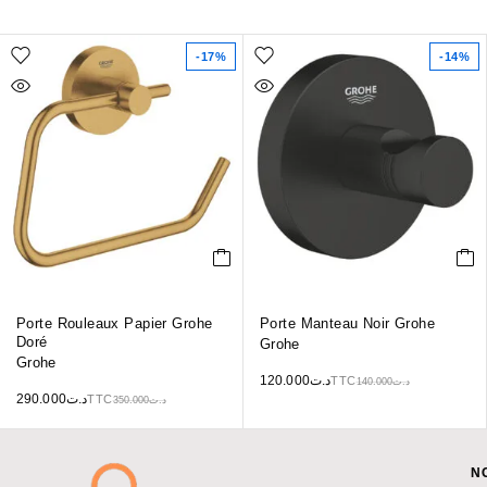
-17%
-14%
Porte Rouleaux Papier Grohe
Porte Manteau Noir Grohe
Doré
Grohe
Grohe
120.000
د.ت
TTC
140.000
د.ت
290.000
د.ت
TTC
350.000
د.ت
N