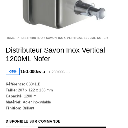
HOME
DISTRIBUTEUR SAVON INOX VERTICAL 1200ML NOFER
Distributeur Savon Inox Vertical
1200ML Nofer
150.000
د.ت
-35%
230.000
د.ت
TTC
Référence:
03041.B
Taille
:
207 x 122 x 135 mm
Capacité
:
1200 ml
Matériel
:
Acier inoxydable
Finition
:
Brillant
DISPONIBLE SUR COMMANDE