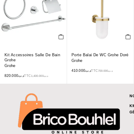
Kit Accessoires Salle De Bain
Porte Balai De WC Grohe Doré
Grohe
Grohe
Grohe
410.000
د.ت
TTC
700.000
د.ت
820.000
د.ت
TTC
1,400.000
د.ت
N
K
G