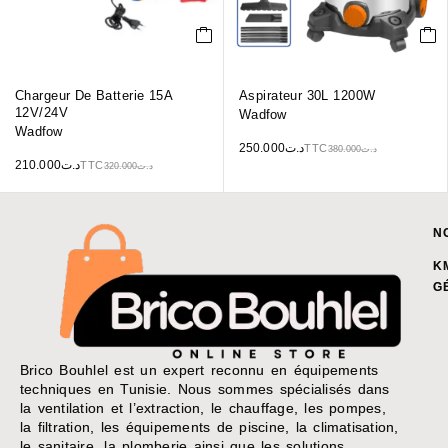
Chargeur De Batterie 15A
Aspirateur 30L 1200W
12V/24V
Wadfow
Wadfow
250.000
د.ت
TTC
380.000
د.ت
210.000
د.ت
TTC
320.000
د.ت
N
K
G
Brico Bouhlel est un expert reconnu en équipements
techniques en Tunisie. Nous sommes spécialisés dans
la ventilation et l’extraction, le chauffage, les pompes,
la filtration, les équipements de piscine, la climatisation,
le sanitaire, la plomberie ainsi que les solutions