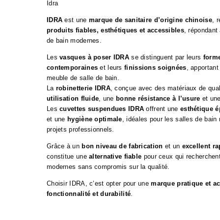
Idra
IDRA
est une
marque de sanitaire d’origine chinoise
, 
produits fiables, esthétiques et accessibles
, répondant
de bain modernes.
Les
vasques à poser IDRA
se distinguent par leurs
form
contemporaines
et leurs
finissions soignées
, apportan
meuble de salle de bain.
La
robinetterie IDRA
, conçue avec des matériaux de quali
utilisation fluide
, une
bonne résistance à l’usure
et un
Les
cuvettes suspendues IDRA
offrent une
esthétique 
et une
hygiène optimale
, idéales pour les salles de bain 
projets professionnels.
Grâce à un
bon niveau de fabrication
et un
excellent ra
constitue une
alternative fiable
pour ceux qui recherchent
modernes sans compromis sur la qualité.
Choisir IDRA, c’est opter pour une
marque pratique et a
fonctionnalité et durabilité
.