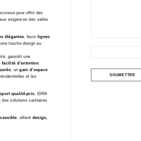
reconnue pour offrir des
 aux exigences des salles
es élégantes
, leurs
lignes
t une touche design au
té, garantit une
e
facilité d’entretien
.
épurée
, un
gain d’espace
résidentielles et les
pport qualité-prix
, IDRA
 des solutions sanitaires
ccessible
, alliant
design,