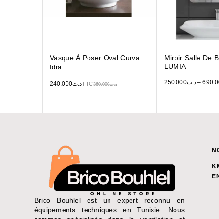
Vasque À Poser Oval Curva
Miroir Salle De 
LUMIA
Idra
250.000
د.ت
–
690.0
240.000
د.ت
TTC
360.000
د.ت
N
K
E
Brico Bouhlel est un expert reconnu en
équipements techniques en Tunisie. Nous