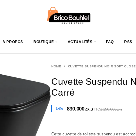
A PROPOS
BOUTIQUE
ACTUALITÉS
FAQ
RSS
HOME
CUVETTE SUSPENDU NOIR SOFT CLOSE
Cuvette Suspendu No
Carré
830.000
د.ت
-34%
1,250.000
د.ت
TTC
Cette cuvette de toilette suspendu est accroc