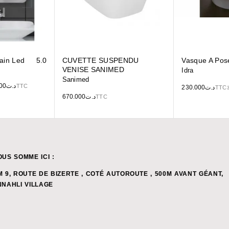
Bain Led
5.0
CUVETTE SUSPENDU
Vasque A Pos
VENISE SANIMED
Idra
Sanimed
00
د.ت
TTC
230.000
د.ت
TTC
670.000
د.ت
TTC
OUS SOMME ICI :
M 9, ROUTE DE BIZERTE , COTÉ AUTOROUTE , 500M AVANT GÉANT,
NNAHLI VILLAGE