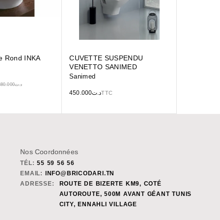
e Rond INKA
CUVETTE SUSPENDU
VENETTO SANIMED
Sanimed
380.000
د.ت
450.000
د.ت
TTC
Nos Coordonnées
TÉL:
55 59 56 56
EMAIL:
INFO@BRICODARI.TN
ADRESSE:
ROUTE DE BIZERTE KM9, COTÉ
AUTOROUTE, 500M AVANT GÉANT TUNIS
CITY, ENNAHLI VILLAGE