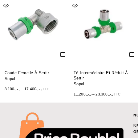
Coude Femelle À Sertir
Té Intermédiaire Et Réduit À
Sertir
Sopal
Sopal
8.100
د.ت
–
17.400
د.ت
TTC
11.200
د.ت
–
23.300
د.ت
TTC
N
K
G