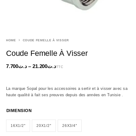
HOME
COUDE FEMELLE À VISSER
Coude Femelle À Visser
7.700
د.ت
–
21.200
د.ت
TTC
La marque Sopal pour les accessoires a sertir et à visser avec sa
haute qualité à fait ses preuves depuis des années en Tunisie .
DIMENSION
16X1/2''
20X1/2''
26X3/4''