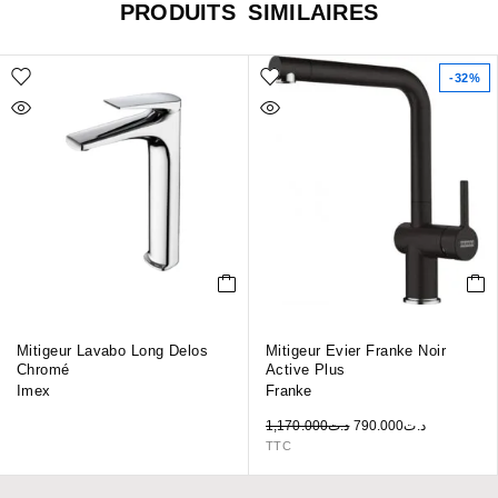
PRODUITS SIMILAIRES
-32%
Mitigeur Lavabo Long Delos
Mitigeur Evier Franke Noir
Chromé
Active Plus
Imex
Franke
1,170.000
د.ت
790.000
د.ت
TTC