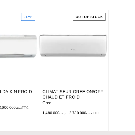
-17%
OUT OF STOCK
R DAIKIN FROID
CLIMATISEUR GREE ON/OFF
CHAUD ET FROID
Gree
3,600.000
د.ت
TTC
1,480.000
د.ت
–
2,780.000
د.ت
TTC