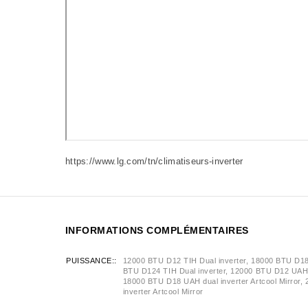
https://www.lg.com/tn/climatiseurs-inverter
INFORMATIONS COMPLÉMENTAIRES
PUISSANCE:
12000 BTU D12 TIH Dual inverter, 18000 BTU D18 
BTU D124 TIH Dual inverter, 12000 BTU D12 UAH du
18000 BTU D18 UAH dual inverter Artcool Mirror
inverter Artcool Mirror