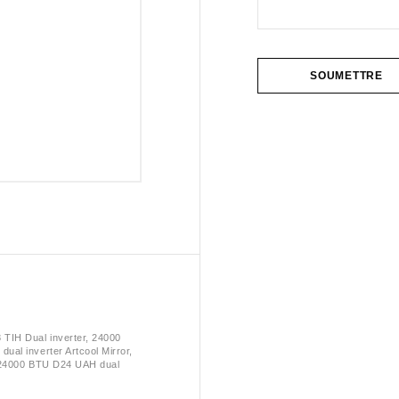
TIH Dual inverter, 24000
al inverter Artcool Mirror,
, 24000 BTU D24 UAH dual