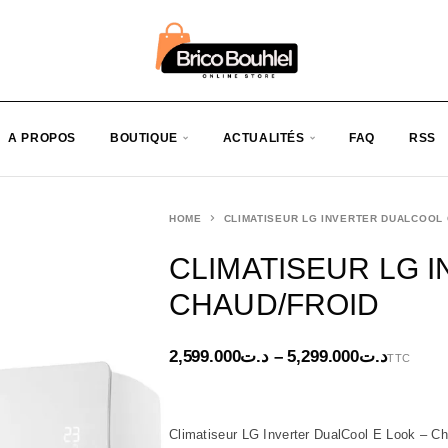
A PROPOS
BOUTIQUE
ACTUALITÉS
FAQ
RSS
HOME
CLIMATISEUR LG INVERTER DUALCOOL
CLIMATISEUR LG 
CHAUD/FROID
2,599.000
د.ت
–
5,299.000
د.ت
TTC
Climatiseur LG Inverter DualCool E Look – 