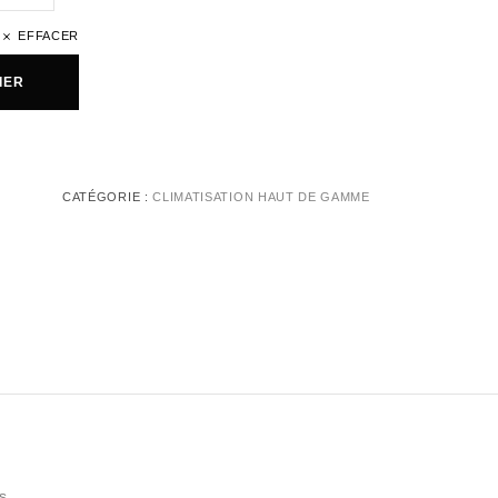
EFFACER
IER
CATÉGORIE :
CLIMATISATION HAUT DE GAMME
s.