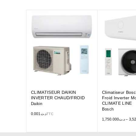
CLIMATISEUR DAIKIN
Climatiseur Bos
INVERTER CHAUD/FROID
Froid Inverter M
CLIMATE LINE
Daikin
Bosch
0.001
د.ت
TTC
1,750.000
د.ت
–
3,5