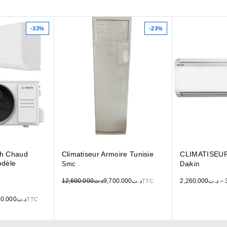
-33%
-23%
ch Chaud
Climatiseur Armoire Tunisie
CLIMATISEU
odèle
Smc
Daikin
12,600.000
د.ت
9,700.000
د.ت
2,260.000
د.ت
–
TTC
20.000
د.ت
TTC