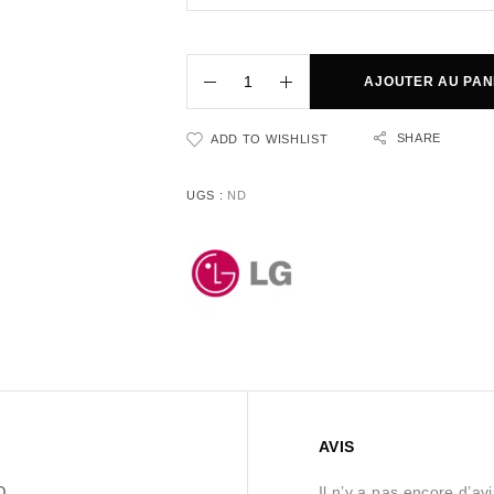
AJOUTER AU PAN
SHARE
ADD TO WISHLIST
UGS :
ND
AVIS
Il n’y a pas encore d’avi
D