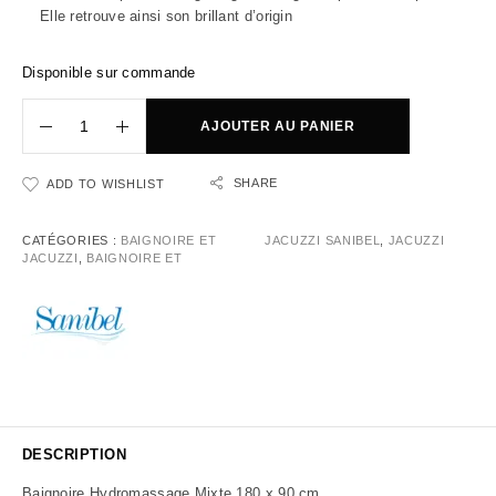
Elle retrouve ainsi son brillant d’origin
Disponible sur commande
AJOUTER AU PANIER
SHARE
ADD TO WISHLIST
CATÉGORIES :
BAIGNOIRE ET
JACUZZI SANIBEL
,
JACUZZI
JACUZZI
,
BAIGNOIRE ET
DESCRIPTION
Baignoire Hydromassage Mixte 180 x 90 cm