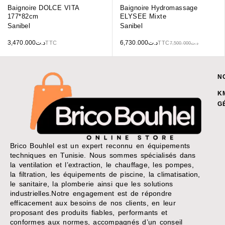
Baignoire DOLCE VITA
Baignoire Hydromassage
177*82cm
ELYSEE Mixte
Sanibel
Sanibel
3,470.000
د.ت
6,730.000
د.ت
TTC
TTC
7,500.000
د.ت
N
K
G
Brico Bouhlel est un expert reconnu en équipements
techniques en Tunisie. Nous sommes spécialisés dans
la ventilation et l’extraction, le chauffage, les pompes,
la filtration, les équipements de piscine, la climatisation,
le sanitaire, la plomberie ainsi que les solutions
industrielles.Notre engagement est de répondre
efficacement aux besoins de nos clients, en leur
proposant des produits fiables, performants et
conformes aux normes, accompagnés d’un conseil