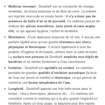
Matériau innovant
: Duralite® est un composite de charges
minérales, de résine polyester et de fibre de verre. La matière
est injectée sous-vide en moule fermé :
il n’y a donc pas de
présence de bulle d’air et de porosité
. Ce matériau permet de
réaliser des
pièces monoblocs, sans joints et sans angles
vifs
, ce qui apporte hygiène, confort et durabilité.
Résistance
: D’une épaisseur moyenne de 12 mm, il assure une
parfaite rigidité ainsi qu’une grande
résistance aux chocs
physiques et thermiques
. Il résiste également à tous les
produits d’hygiène et de beauté, utilisés dans la salle de bains.
La
surface non poreuse
de Duralite®
empêche tout dépôt de
bactéries
et se nettoie facilement à l’eau savonneuse.
Isolation
: Duralite® est
agréable au contact
. Le matériau
possède de grandes
qualités d’isolation acoustique
(le bruit
de l’eau est amorti et matifié) et
thermique
, ce qui permet de
maintenir une
bonne température de l’eau.
Longévité
: Duralite® apporte une très belle tenue dans le
temps : chocs thermiques, abrasions etc… Ce matériau est
considéré comme le matériau qui a la plus grande longévité en
hôtellerie. Après un long usage, la baignoire peut être repolie.