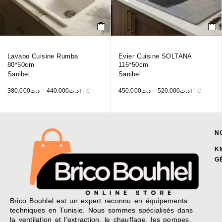
Lavabo Cuisine Rumba
Evier Cuisine SOLTANA
80*50cm
116*50cm
Sanibel
Sanibel
380.000
د.ت
–
440.000
د.ت
450.000
د.ت
–
520.000
د.ت
TTC
TTC
N
K
G
Brico Bouhlel est un expert reconnu en équipements
techniques en Tunisie. Nous sommes spécialisés dans
la ventilation et l’extraction, le chauffage, les pompes,