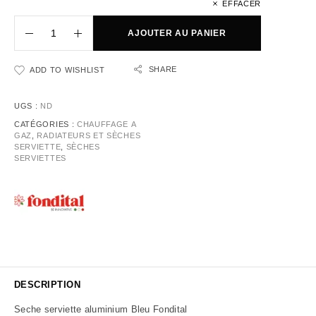
EFFACER
AJOUTER AU PANIER
SHARE
ADD TO WISHLIST
UGS :
ND
CATÉGORIES :
CHAUFFAGE A
GAZ
,
RADIATEURS ET SÈCHES
SERVIETTE
,
SÈCHES
SERVIETTES
DESCRIPTION
Seche serviette aluminium Bleu Fondital