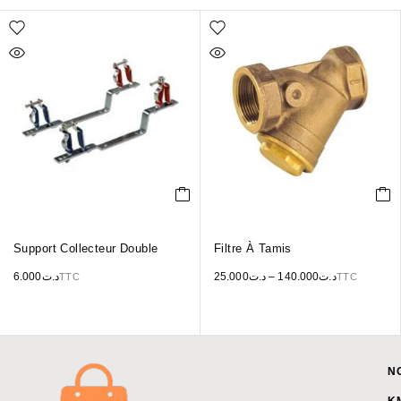
Support Collecteur Double
Filtre À Tamis
6.000
د.ت
25.000
د.ت
–
140.000
د.ت
TTC
TTC
N